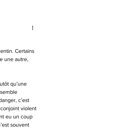
QUITTER
n Louise-Amélie
Nous joindre
RAPIDEMENT
URGENCE
entin. Certains 
1 800 363-9010
e une autre, 
EFFACER MES
TRACES
utôt qu’une 
J’AI BESOIN
D’AIDE
 semble 
danger, c’est 
onjoint violent 
ont eu un coup 
’est souvent 