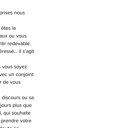
prises nous 
êtes la 
eaux ou vous 
tir redevable. 
ressé… il s’agit 
us vous soyez 
vec un conjoint 
r de vous 
 discours ou sa 
ujours plus que 
, qui souhaite 
 prendre votre 