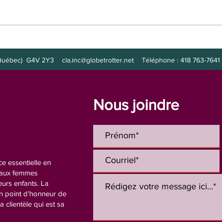
Poste à combler :
Post
intervenante
de nu
s (Québec) G4V 2Y3
cla.inc@globetrotter.net
Téléphone : 418 763-7641 
Nous joindre
e essentielle en
n aux femmes
eurs enfants. La
un point d’honneur de
la clientèle qui est sa