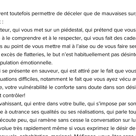
vent toutefois permettre de déceler que de mauvaises sur
 :
tteur, qui vous met sur un piédestal, qui prétend que vous 
 le comprendre et à le respecter, qui vous fait des cad
s au point de vous mettre mal à l’aise ou de vous faire sen
xcès de flatteries, le but n’est habituellement pas désinté
pulation émotionnelle.
 se présente en sauveur, qui est attiré par le fait que vo
tuations difficiles, notamment le fait que vous ayez vécu a
e, votre vulnérabilité le conforte sans doute dans son dési
t contrôler!
vahissant, qui entre dans votre bulle, qui s’impose par son
e à outrance ses qualités ou ses réalisations, qui parle to
écoute peu, qui ramène sans cesse la conversation sur lui
évolue très rapidement même si vous exprimez le désir de