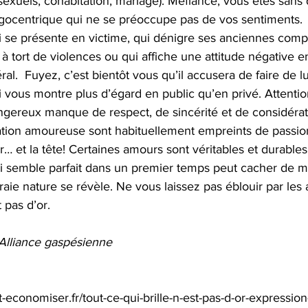
sexuels, cohabitation, mariage). Méfiance, vous êtes sans
gocentrique qui ne se préoccupe pas de vos sentiments.
i se présente en victime, qui dénigre ses anciennes compa
à tort de violences ou qui affiche une attitude négative e
l.  Fuyez, c’est bientôt vous qu’il accusera de faire de lu
i vous montre plus d’égard en public qu’en privé. Attentio
gereux manque de respect, de sincérité et de considérat
ation amoureuse sont habituellement empreints de passio
… et la tête! Certaines amours sont véritables et durables,
 semble parfait dans un premier temps peut cacher de m
vraie nature se révèle. Ne vous laissez pas éblouir par les 
t pas d’or.
’Alliance gaspésienne
conomiser.fr/tout-ce-qui-brille-n-est-pas-d-or-expression