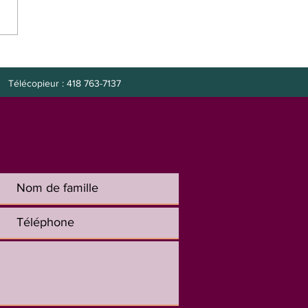
e à combler : préposée
it
Télécopieur : 418 763-7137