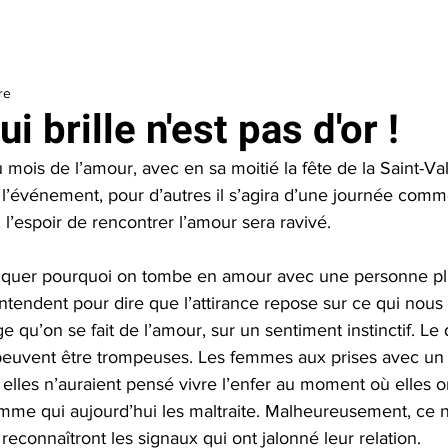
aider
Je soutiens le Centre
Outils
À propos
La Fondatio
re
i brille n'est pas d'or !
u mois de l’amour, avec en sa moitié la fête de la Saint-Val
 l’événement, pour d’autres il s’agira d’une journée comm
 l’espoir de rencontrer l’amour sera ravivé. 
expliquer pourquoi on tombe en amour avec une personne pl
entendent pour dire que l’attirance repose sur ce qui nous
 qu’on se fait de l’amour, sur un sentiment instinctif. Le 
euvent être trompeuses. Les femmes aux prises avec un c
s elles n’auraient pensé vivre l’enfer au moment où elles 
me qui aujourd’hui les maltraite. Malheureusement, ce n
reconnaîtront les signaux qui ont jalonné leur relation.