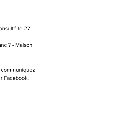
nsulté le 27 
lanc ? - Maison 
e, communiquez 
ur Facebook.