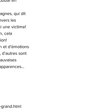
 doute en 
gnes, qui dit 
nvers les 
i une victime!
n, cela 
ion!
n et d’émotions 
 d’autres sont 
auvaises 
apparences... 
-grand.html 