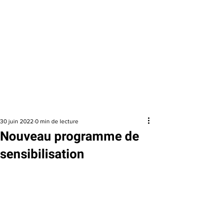
QUITTER
RAPIDEMEN
T
URGENCE
1 800 363-9010
EFFACER MES
TRACES
30 juin 2022
0 min de lecture
Nouveau programme de
sensibilisation