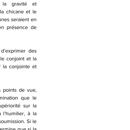
la gravité et 
la chicane et le 
nnes seraient en 
’en présence de 
 d’exprimer des 
 conjoint et la 
 la conjointe et 
 points de vue, 
ination que le 
ériorité sur la 
l’humilier, à la 
soumission. Si le 
ermine que si la 