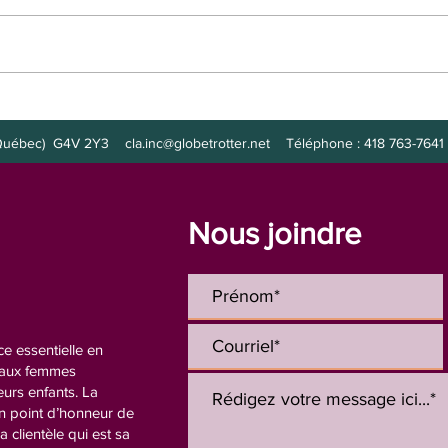
Poste à combler :
Post
intervenante
de nu
s (Québec) G4V 2Y3
cla.inc@globetrotter.net
Téléphone : 418 763-7641 
Nous joindre
e essentielle en
n aux femmes
eurs enfants. La
un point d’honneur de
la clientèle qui est sa