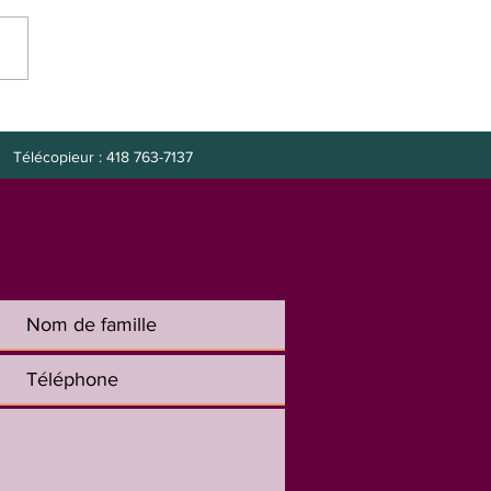
e à combler : préposée
it
Télécopieur : 418 763-7137