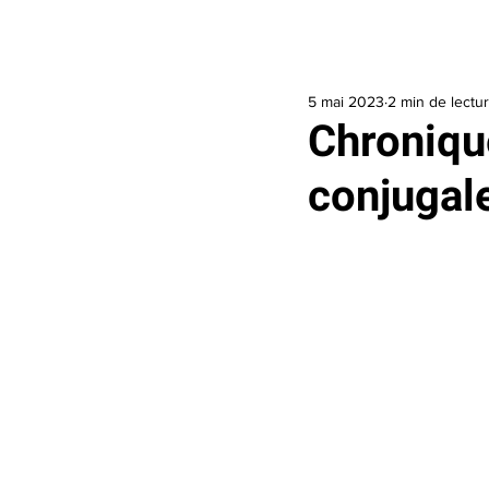
Accueil
J’ai besoin d’aide
Je veux 
5 mai 2023
2 min de lectu
Chroniqu
conjugale