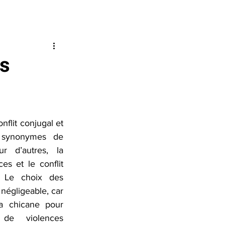
QUITTER
n Louise-Amélie
Nous joindre
RAPIDEMENT
es
URGENCE
1 800 363-9010
EFFACER MES
TRACES
flit conjugal et 
 synonymes de 
J’AI BESOIN
r d’autres, la 
D’AIDE
es et le conflit 
 Le choix des 
négligeable, car 
a chicane pour 
 de violences 