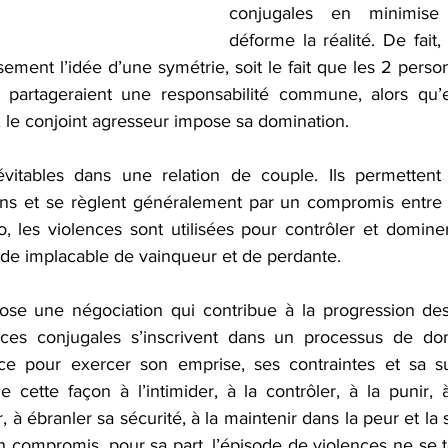
conjugales en minimise 
déforme la réalité. De fait, 
ssement l’idée d’une symétrie, soit le fait que les 2 perso
 et partageraient une responsabilité commune, alors qu
 le conjoint agresseur impose sa domination. 
névitables dans une relation de couple. Ils permettent
ns et se règlent généralement par un compromis entre le
o, les violences sont utilisées pour contrôler et dominer
de implacable de vainqueur et de perdante. 
ppose une négociation qui contribue à la progression des
nces conjugales s’inscrivent dans un processus de dom
ce pour exercer son emprise, ses contraintes et sa sup
cette façon à l’intimider, à la contrôler, à la punir, à 
r, à ébranler sa sécurité, à la maintenir dans la peur et la 
un compromis, pour sa part, l’épisode de violences ne se t