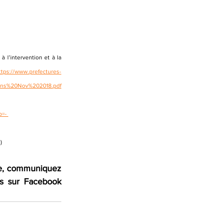
l’intervention et à la 
ttps://www.prefectures-
ans%20Nov%202018.pdf
=- 
)
de, communiquez 
 ou suivez-nous sur Facebook 