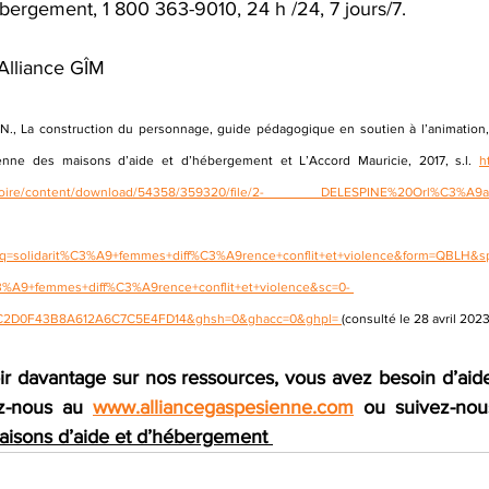
ébergement, 1 800 363-9010, 24 h /24, 7 jours/7. 
Alliance GÎM 
N., La construction du personnage, guide pédagogique en soutien à l’animation, à 
ienne des maisons d’aide et d’hébergement et L’Accord Mauricie, 2017, s.l. 
h
l-de-loire/content/download/54358/359320/file/2- DELESPINE%20Orl%C3%A9
?q=solidarit%C3%A9+femmes+diff%C3%A9rence+conflit+et+violence&form=QBLH&sp
3%A9+femmes+diff%C3%A9rence+conflit+et+violence&sc=0- 
C2D0F43B8A612A6C7C5E4FD14&ghsh=0&ghacc=0&ghpl= 
(consulté le 28 avril 2023
ir davantage sur nos ressources, vous avez besoin d’ai
z-nous au 
www.alliancegaspesienne.com
aisons d’aide et d’hébergement 