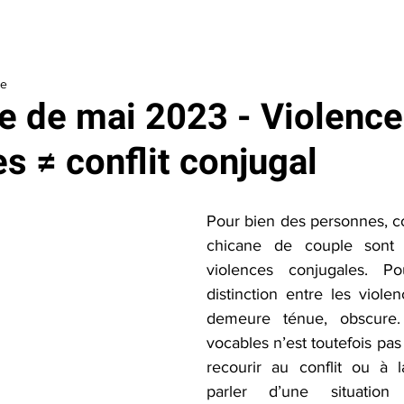
aider
Je soutiens le Centre
Outils
À propos
La Fondatio
re
e de mai 2023 - Violenc
s ≠ conflit conjugal
Pour bien des personnes, con
chicane de couple sont
violences conjugales. Pou
distinction entre les violenc
demeure ténue, obscure.
vocables n’est toutefois pas 
recourir au conflit ou à l
parler d’une situation