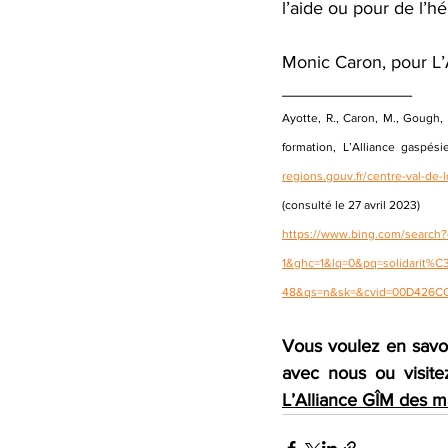
l’aide ou pour de l’h
Monic Caron, pour L’
_____________ 
Ayotte, R., Caron, M., Gough, 
formation, L’Alliance gaspés
regions.gouv.fr/centre-va
(consulté le 27 avril 2023) 
https://www.bing.com/search
1&ghc=1&lq=0&pq=solidarit%C
48&qs=n&sk=&cvid=00D426C
Vous voulez en savo
avec nous ou visite
L’Alliance GÎM des m