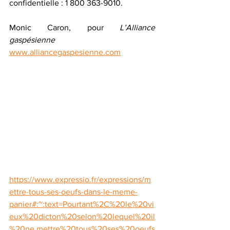
confidentielle : 1 800 363-9010.
Monic Caron, pour 
L’Alliance 
gaspésienne 
www.alliancegaspesienne.com
https://www.expressio.fr/expressions/m
ettre-tous-ses-oeufs-dans-le-meme-
panier#:~:text=Pourtant%2C%20le%20vi
eux%20dicton%20selon%20lequel%20il
%20ne,mettre%20tous%20ses%20oeufs