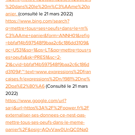
%20dans%20le%20m%C3%AAme%20p
anier. 
(consulté le 21 mars 2022)
https://www.bing.com/search?
q=mettre+tous+ses+oeufs+dans+le+m%
C3%AAme+panier&form=ANNH01&refig
=bbfaf14b597548f9baa2c6c186dd3109&
pc=U531&sp=1&qs=LT&pq=mettre+tous+s
es+oeufs&sk=PRES1&sc=2-
21&cvid=bbfaf14b597548f9baa2c6c186d
d3109#:~:text=www.expressions%2Dfran
caises.fr/expressions%2Dn/1981%2Dne%
2Dpa%E2%80%A6
 (Consulté le 21 mars 
2022)
https://www.google.com/url?
sa=i&url=https%3A%2F%2Fpower.fr%2F
externaliser-ses-donnees-ce-nest-pas-
mettre-tous-ses-oeufs-dans-le-meme-
panier%2F&psig=AOvVaw0UnQC0Na0