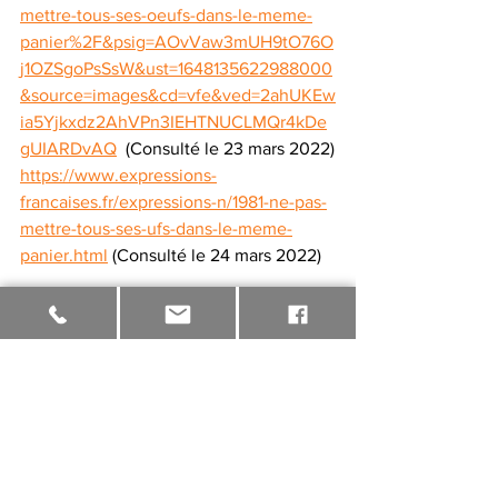
mettre-tous-ses-oeufs-dans-le-meme-
panier%2F&psig=AOvVaw3mUH9tO76O
j1OZSgoPsSsW&ust=1648135622988000
&source=images&cd=vfe&ved=2ahUKEw
ia5Yjkxdz2AhVPn3IEHTNUCLMQr4kDe
gUIARDvAQ
  (Consulté le 23 mars 2022)
https://www.expressions-
francaises.fr/expressions-n/1981-ne-pas-
mettre-tous-ses-ufs-dans-le-meme-
panier.html
 (Consulté le 24 mars 2022)
Voir tout
Posts récents