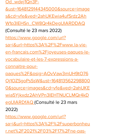
Od_wdej1Qn3F-
&ust=1648129144345000&source=image
s&cd=vfe&ved=2ahUKEwia4ufSrdz2Ah
W1p3IEHSn_CW8Qr4kDegUIARDDAQ
(Consulté le 23 mars 2022)
https://www.google.com/url?
sa=i&url=https%3A%2F%2Fwww.la-vie-
en-francais.com%2Fjoyeuses-paques-le-
vocabulaire-et-les-7-expressions-a-
connaitre-pour-
paques%2F&psig=AOvVaw3mUH9tO76
Oj1OZSgoPsSsW&ust=164813562298800
0&source=images&cd=vfe&ved=2ahUKE
wia5Yjkxdz2AhVPn3IEHTNUCLMQr4kD
egUIARDfAQ 
(Consulté le 23 mars 
2022)
https://www.google.com/url?
sa=i&url=https%3A%2F%2Fsuperbonheu
r.net%2F2021%2F03%2F17%2Fne-pas-