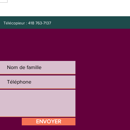
e à combler : préposée
it
Télécopieur : 418 763-7137
ENVOYER