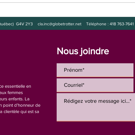
Poste à combler :
Post
intervenante
de nu
s (Québec) G4V 2Y3
cla.inc@globetrotter.net
Téléphone : 418 763-7641 
Nous joindre
e essentielle en
n aux femmes
eurs enfants. La
un point d’honneur de
la clientèle qui est sa