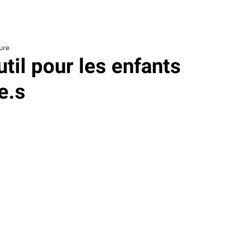
aider
Je soutiens le Centre
Outils
À propos
La Fondatio
ure
til pour les enfants
e.s