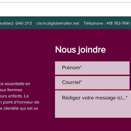
Poste à combler :
Post
intervenante
de nu
s (Québec) G4V 2Y3
cla.inc@globetrotter.net
Téléphone : 418 763-7641 
Nous joindre
e essentielle en
n aux femmes
eurs enfants. La
un point d’honneur de
la clientèle qui est sa