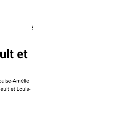
QUITTER
n Louise-Amélie
Nous joindre
RAPIDEMENT
URGENCE
lt et
1 800 363-9010
EFFACER MES
TRACES
ouise-Amélie 
J’AI BESOIN
ult et Louis-
D’AIDE