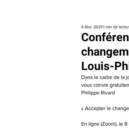
Accueil
J’ai besoin d’aide
Je veux 
4 févr. 2021
1 min de lectu
Conférenc
changeme
Louis-Ph
Dans le cadre de la 
vous convie gratuite
Philippe Rivard
« Accepter le chang
En ligne (Zoom), le 