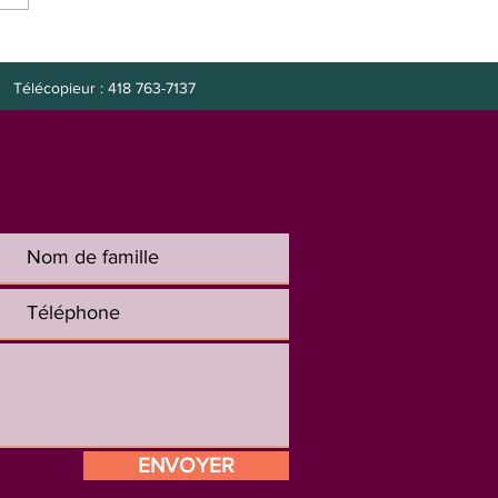
e à combler : préposée
it
Télécopieur : 418 763-7137
ENVOYER