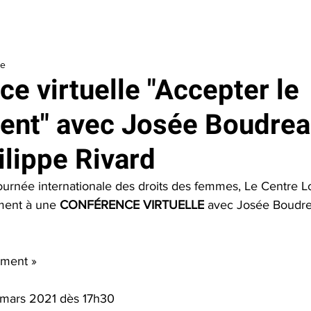
aider
Je soutiens le Centre
Outils
À propos
La Fondatio
re
e virtuelle "Accepter le
nt" avec Josée Boudreau
ilippe Rivard
journée internationale des droits des femmes, Le Centre L
ment à une 
CONFÉRENCE VIRTUELLE
 avec Josée Boudrea
ement »
8 mars 2021 dès 17h30