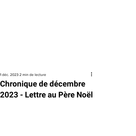
QUITTER
RAPIDEMEN
T
URGENCE
1 800 363-9010
EFFACER MES
TRACES
1 déc. 2023
2 min de lecture
Chronique de décembre
2023 - Lettre au Père Noël