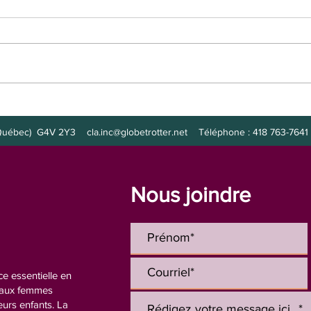
Poste à combler :
Post
intervenante
de nu
s (Québec) G4V 2Y3
cla.inc@globetrotter.net
Téléphone : 418 763-7641 
Nous joindre
e essentielle en
n aux femmes
eurs enfants. La