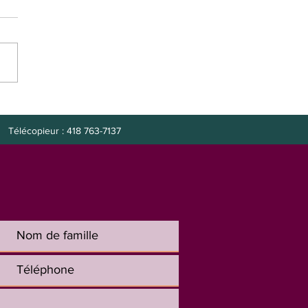
e à combler : préposée
it
Télécopieur : 418 763-7137