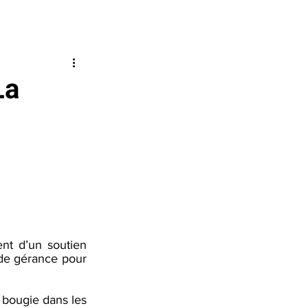
QUITTER
n Louise-Amélie
Nous joindre
RAPIDEMENT
La
URGENCE
1 800 363-9010
EFFACER MES
TRACES
J’AI BESOIN
D’AIDE
nt d’un soutien 
de gérance pour 
bougie dans les 