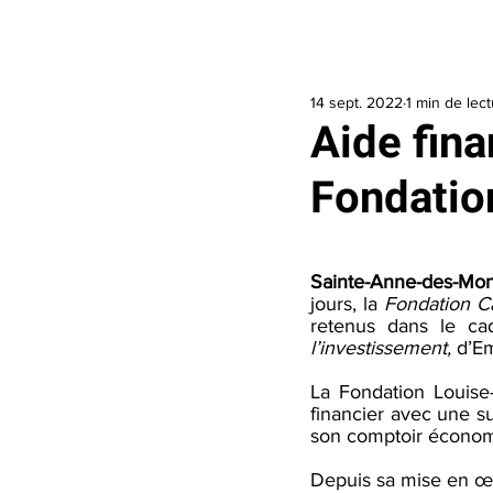
Accueil
J’ai besoin d’aide
Je veux 
14 sept. 2022
1 min de lec
Aide fina
Fondatio
Sainte-Anne-des-Mo
jours, la 
Fondation 
retenus dans le c
l’investissement, 
d’E
La Fondation Louise
financier avec une s
son comptoir économ
Depuis sa mise en œu