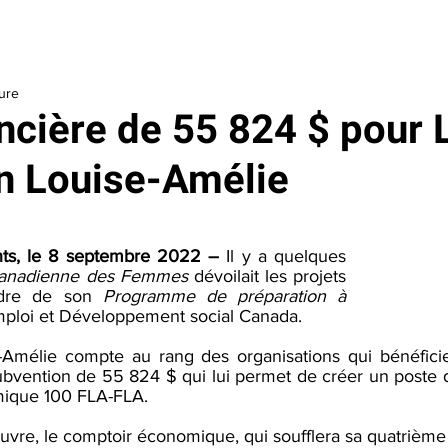
aider
Je soutiens le Centre
Outils
À propos
La Fondatio
ture
ncière de 55 824 $ pour 
n Louise-Amélie
nts, le 8 septembre 2022 –
 Il y a quelques 
Canadienne des Femmes
 dévoilait les projets 
adre de son 
Programme de préparation à 
mploi et Développement social Canada. 
-Amélie compte au rang des organisations qui bénéficie
ubvention de 55 824 $ qui lui permet de créer un poste 
ique 100 FLA-FLA.  
vre, le comptoir économique, qui soufflera sa quatrième 